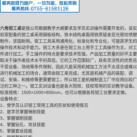
六角钳工桌
是我公司根据教学大纲要求及学员实训操作需要开发的，该实
验室配备的钳工桌采用钢板结构，铁木结构桌面用铁质钣金亚光密纹喷塑
制作，坚固耐用。钳工工具采用通用化，标准化和专业化，可提高学生的
操作技术和动手能力。钳工大多是在钳工台上用手工工具操作为主，对工
件进行加工。手工操作的特点是要求技术性强，产品加工质量的好坏主要
取决于操作者技术水平的高低，它的工作范围较广，具有灵活性的优势且
不受设备、场地等条件限制，因此凡是采用机械加工方法不太适合或难以
进行机械加工的场合，通常由钳工来完成，尤其是机械产品的装配、调
试、安装、和维修等更需要钳工，所以钳工是机械制造工厂中应用比较广
泛的工种之一。钳工实训设备也是各大院校、技校常用的实训教学设备。
标准规格：1500×1000×800mm，也可以根据各校钳工台要求定做。
设备特点：
1、使学员认识钳工常用工具的形状和使用情况
2、是学员掌握锉削技能
3、掌握锯削技能
4、掌握钻孔、攻丝技能
5、掌握套丝技能