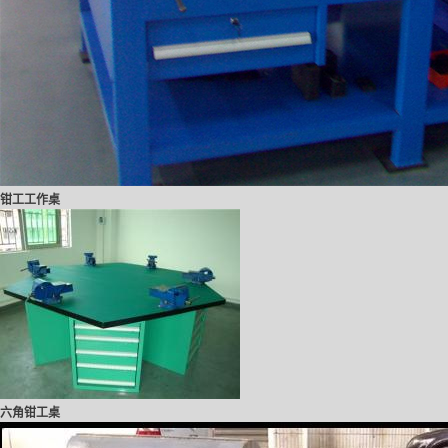
钳工工作桌
六角钳工桌