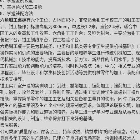
6、掌握錾削技能
7、掌握角尺加工技能
8、掌握锉配方法
六角钳工桌
拥有六个工位，占地面积小，非常适合钳工学校工厂的钳工实
训、钳工操作；标准高度为800mm，单边长1.2米，直径2.4米，适合中
国工人的身高和工作效率，六角钳工工作台：又称为钳台，主要分为钳工
装配平台，钳工划线平台，钳工检验平台。
六角钳工桌
主要是为机械类、电类和非机类等专业学生提供机械基础加工
操作实习和训练的重要场所。主要目的是培养学生进行传统机械加工、现
代机械加工技术的能力，提高新技术、新方法、新器件的应用水平，加强
工程实践能力和创新能力的培养。同时也为各院（系、中心）相关专业的
课程设计、毕业设计和学生科技创新活动等提供机械零件的加工、装配和
技术支持等。
钳工实训室开设的实训项目：划线﹑錾削加工﹑锯削加工﹑锉削加工﹑钻
孔﹑锪孔﹑攻丝及套丝﹑工件制作等。通过钳工实训使学生掌握钳工操作
技能，掌握简单零件的加工工艺及相关设备和工量具的使用。同时了解文
明生产的基本常识及生产企业中的规章制度要求。体现理论联系实践，加
强实际操作能力和职业道德的培养。为学生进一步学习专业课及从事与机
械相关的设计﹑制造﹑维修保养打下良好的基础。
售后服务：
公司秉承“质量保证、顾客至上、持续改进、精益求精”的经营理念，公司
具有多年丰富的生产经验，已建立了良好的市场基础。培训操机技术人