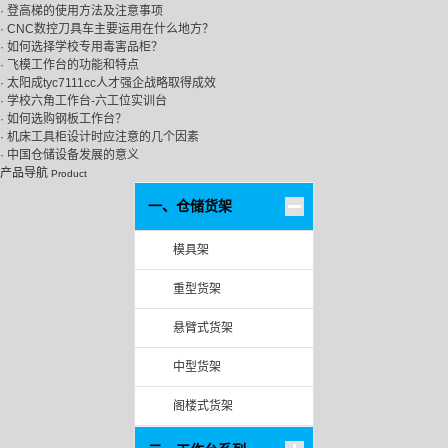
· 登高梯的使用方法及注意事项
· CNC数控刀具车主要运用在什么地方？
· 如何选择学校专用毒害品柜？
· 飞模工作台的功能和特点
· 太阳成tyc7111cc人才强企战略取得成效
· 学校六角工作台-六工位实训台
· 如何选购钢板工作台？
· 机床工具柜设计时应注意的几个因素
· 中国仓储设备发展的意义
产品导航
Product
一、仓储货架
模具架
重型货架
悬臂式货架
中型货架
阁楼式货架