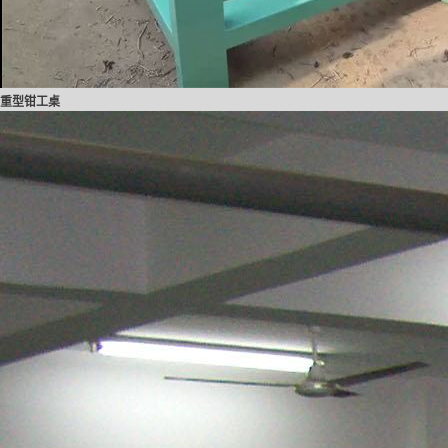
重型钳工桌