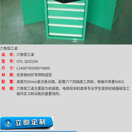
六角钳工桌
品 名：
六角钳工桌
型 号：
OTL-QGZ106
尺 寸：
L2400*W2080*H800
材 质：
优质钢材折弯焊制成型
配 置：
桌面为50mm复合板台面，配置六个四抽屉工具柜，每抽可承重50KG
用 途：
六角钳工桌主要是为机械类、电类和非机类等专业学生提供机械基础加工
操作实习和训练的重要场所。