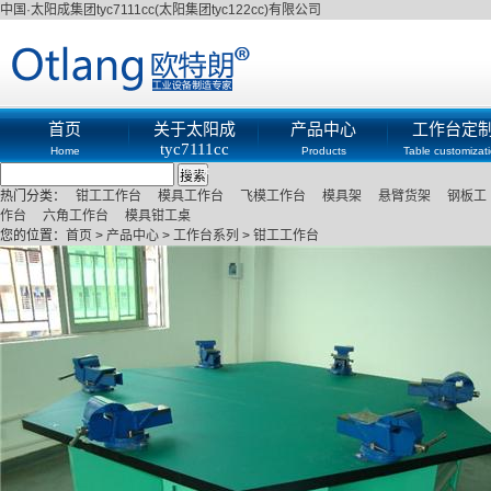
中国·太阳成集团tyc7111cc(太阳集团tyc122cc)有限公司
首页
关于太阳成
产品中心
工作台定
tyc7111cc
Home
Products
Table customizat
About
热门分类：
钳工工作台
模具工作台
飞模工作台
模具架
悬臂货架
钢板工
作台
六角工作台
模具钳工桌
您的位置：
首页
>
产品中心
>
工作台系列
>
钳工工作台