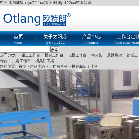
中国·太阳成集团tyc7111cc(太阳集团tyc122cc)有限公司
首页
关于太阳成
产品中心
工作台定
tyc7111cc
Home
Products
Table customizat
About
热门分类：
钳工工作台
模具工作台
飞模工作台
模具架
悬臂货架
钢板工
作台
六角工作台
模具钳工桌
您的位置：
首页
>
产品中心
>
工作台系列
>
模具车间工作台