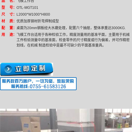
品 名：
飞模工作台
型 号：
OTL-MGT101
尺 寸：
L2000*W1000*H800
材 质：
优质加厚钢材折弯焊制成型
配 置：
桌面为20mm钢板经大水磨处理，配置六个抽屉，整体承重达3000KG.
用 途：
飞模工作台适用于各种检验工作，精度测量用的基准平面，主要用于机械
工件检验测量中的基准面，检查零件的尺寸精度或行为偏差，并可作精密
划线，在机械 制造检验中是最不可缺少的平面基准量具。