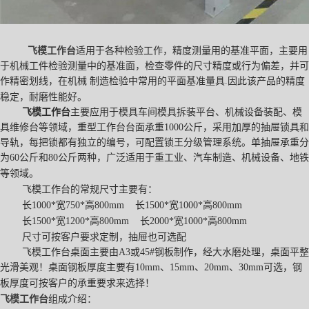
飞模工作台
适用于各种检验工作，精度测量用的基准平面，主要用
于机械工件检验测量中的基准面，检查零件的尺寸精度或行为偏差，并可
作精密划线，在机械
制造检验中常用的平面基准量具
.
因此该产品的精度
稳定，耐磨性能好。
飞模工作台
主要应用于模具车间模具拆装平台、机械设备装配、模
具维修台等领域，重型工作台台面承重
1000
公斤，采用加厚的抽屉锁具和
导轨，每把锁都有独立的编号，可配置锁王分级管理系统。单抽屉承重分
为
6
0
公斤和
80
公斤两种，广泛适用于重工业、汽车制造、机械设备、地铁
等领域。
飞模工作台的常规尺寸主要有：
长
1000*
宽
750*
高
800mm
长
1500*
宽
1000*
高
800mm
长
1500*
宽
1200*
高
800mm
长
2000*
宽
1000*
高
800mm
尺寸可按客户要求定制，抽屉也可选配
飞模工作台桌面主要由
A3
或
45#
钢板制作，经大水磨处理，桌面平整
光滑美观！桌面钢板厚度主要有
10mm
、
15mm
、
20mm
、
30mm
可选，钢
板厚度可按客户的承重要求来选择！
飞模工作台
组成介绍：