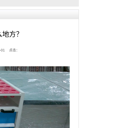
么地方？
3-01 点击：