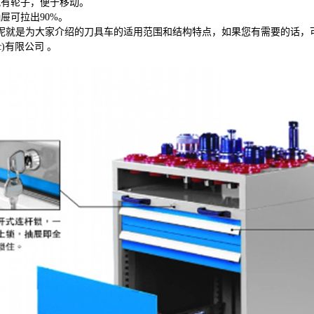
配有轮子，便于移动。
抽屉可拉出
90%
。
是为大家介绍的刀具车的适用范围和结构特点，如果您有需要的话，可以联系中
2cc)有限公司 。