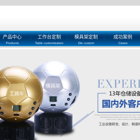
产品中心
工作台定制
模具架定制
成功案例
Products
Table customization
Die custom
Cases