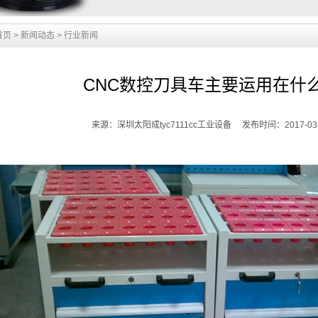
首页
>
新闻动态
>
行业新闻
CNC数控刀具车主要运用在什
来源：深圳太阳成tyc7111cc工业设备 发布时间：2017-0