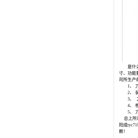
是什么呢
寸、功能要
司所生产
1
、
2
、
3
、
4
、
5
、
总上所
阳成ty
赖！