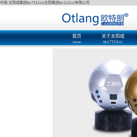
中国·太阳成集团tyc7111cc(太阳集团tyc122cc)有限公司
首页
关于太阳成
tyc7111cc
Home
About