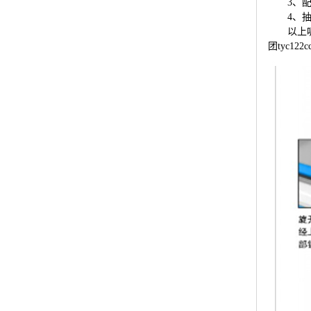
3
、
4
、
以上呢就
团tyc12