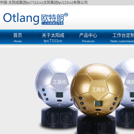
中国·太阳成集团tyc7111cc(太阳集团tyc122cc)有限公司
首页
关于太阳成
产品中心
工作台定
tyc7111cc
Home
Products
Table customizat
About