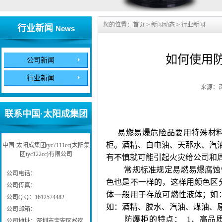
您的位置：
首页
>
新闻动态
>
行业新闻
行业新闻
News
如何使用
公司新闻
行业新闻
来源：深
联系中国·太阳成集团
易燃易爆危险品要用特殊材料
tyc7111cc(太阳集团
柜。酒精、白电油、天那水、汽
中国·太阳成集团tyc7111cc(太阳集
团tyc122cc)有限公司
有不慎就可能引起火灾给公司和
tyc122cc)有限公司
常规标准规定易燃易爆腐蚀
公司电话：
色也是不一样的，这样用颜色区
Contact Us
公司传真：
体一般用于存放可燃性液体；如
公司Q Q：1612574482
如：酒精、胶水、汽油、煤油、
公司邮箱：
防爆柜的特点：
1、高品质：
公司地址：深圳市宝安区松岗