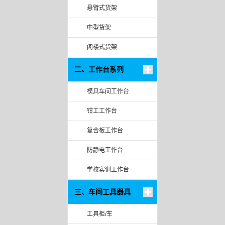
悬臂式货架
中型货架
阁楼式货架
二、工作台系列
模具车间工作台
钳工工作台
复合板工作台
防静电工作台
学校实训工作台
三、车间工具器具
工具柜/车