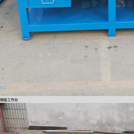
钢板工作台