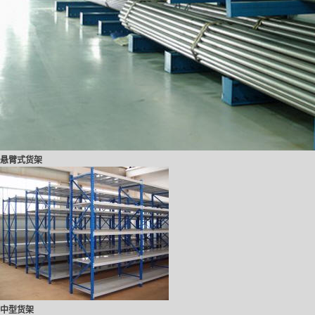
悬臂式货架
中型货架