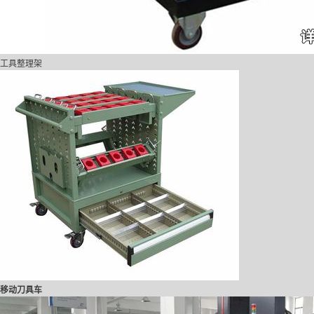
工具整理架
移动刀具车