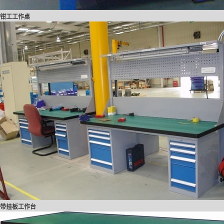
钳工工作桌
带挂板工作台