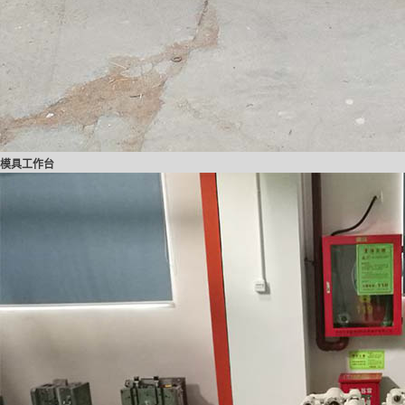
模具工作台