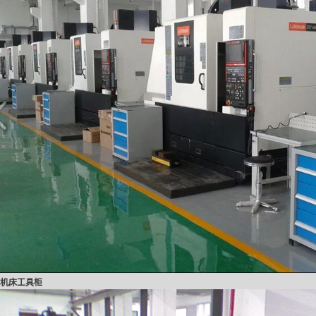
机床工具柜