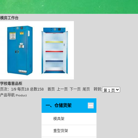
模房工作台
学校毒害品柜
页次：1/9 每页18 总数158 首页 上一页
下一页
尾页
转到:
产品导航
Product
一、仓储货架
模具架
重型货架