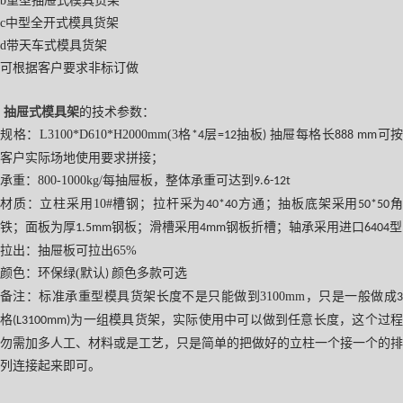
b
重型抽屉式模具货架
c
中型全开式模具货架
d
带天车式模具货架
可根据客户要求非标订做
抽屉式模具架
的技术参数：
规格：
L3100*D610*H2000mm(3
格
层
抽板
抽屉每格长
可
*4
=12
)
888 mm
客户实际场地使用要求拼接；
承重：
800-1000kg/
每抽屉板，整体承重可达到
9.6-12t
材质：立柱采用
10#
槽钢；拉杆采为
方通；抽板底架采用
40*40
50*50
铁；面板为厚
钢板；滑槽采用
钢板折槽；轴承采用进口
型
1.5mm
4mm
6404
拉出：抽屉板可拉出
65%
颜色：环保绿
(
默认
颜色多款可选
)
备注：标准承重型模具货架长度不是只能做到
3100mm
，只是一般做成
格
为一组模具货架，实际使用中可以做到任意长度，这个过
(L3100mm)
勿需加多人工、材料或是工艺，只是简单的把做好的立柱一个接一个的排
列连接起来即可。