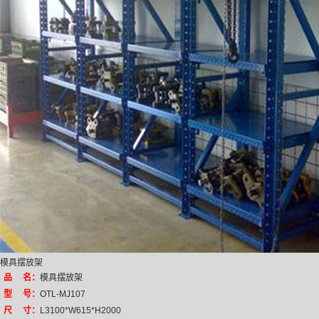
模具摆放架
品 名：
模具摆放架
型 号：
OTL-MJ107
尺 寸：
L3100*W615*H2000