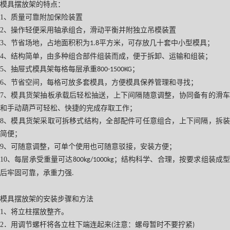
模具摆放架
的特点：
1
、质量可靠附加保险装置
2
、操作轻便采用轴承组合，滑动平衡并附独立吊模装置
3
、节省场地，占地面积积为
平方米，可存放几十套中小型模具；
1.8
4
、结构简单，由多种组合部件组装而成，便于拆卸、运输和组装；
5
、抽屉式模具架每格每层承重
；
800-1500KG
6
、节省空间，每格可放多套模具，方便模具保养管理和寻找；
7
、模具货架抽板承载后轻松抽送，上下间隔随意调整，协同备有的滑车
和手动葫芦可轻松、快捷的完成存取工作；
8
、模具货架采取可拆移式结构，全部配件可任意组合，上下间隔，拆装
简便；
9
、可随意调整，可单个使用也可随意驳接，安装方便；
10
、每层承受重量可达
；结构科学、合理，按要求组装成
800kg/1000kg
后牢固可靠，承重力强
.
模具摆放架
的安装步骤和方法
1
、将立柱摆放整齐。
2
．用调节螺杆将各立柱下端连起来
注意：螺母暂时不要拧紧
(
)