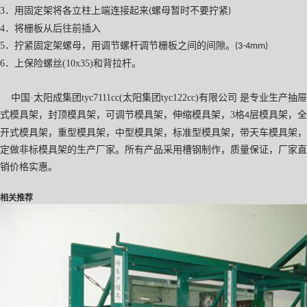
3
．用固定架将各立柱上端连接起来
螺母暂时不要拧紧
(
)
4
．将栅板从后往前插入
5
．拧紧固定架螺母，用调节螺杆调节栅板之间的间隙。
(3-4mm)
6
．上保险螺丝
(10x35)
和背拉杆。
中国·太阳成集团tyc7111cc(太阳集团tyc122cc)有限公司 是专业生产抽屉
式模具架，封顶模具架，可调节模具架，伸缩模具架，
3
格
层模具架，全
4
开式模具架，重型模具架，中型模具架，标准型模具架，带天车模具架，
定做非标模具架的生产厂家。所有产品采用槽钢制作，质量保证，厂家直
销价格实惠。
相关推荐