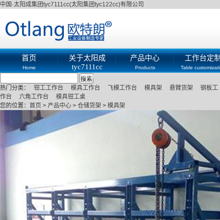
中国·太阳成集团tyc7111cc(太阳集团tyc122cc)有限公司
首页
关于太阳成
产品中心
工作台定
tyc7111cc
Home
Products
Table customizat
About
热门分类：
钳工工作台
模具工作台
飞模工作台
模具架
悬臂货架
钢板工
作台
六角工作台
模具钳工桌
您的位置：
首页
>
产品中心
>
仓储货架
>
模具架