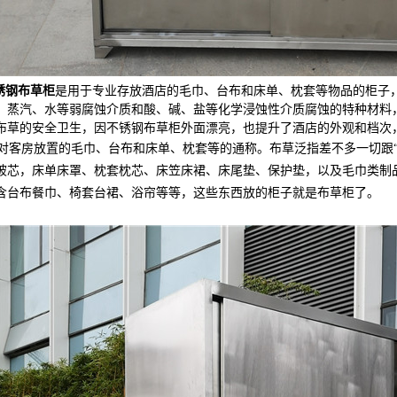
锈钢布草柜
是用于专业存放酒店的
毛巾、台布和床单、枕套等
物品的柜子
、蒸汽、水等
弱腐蚀介质和酸、碱、盐等化学浸蚀性介质腐蚀的
特种材料
布草的安全卫生，因不锈钢布草柜外面漂亮，也提升了酒店的外观和档次
对客房放置的毛巾、台布和床单、枕套等的通称。布草泛指差不多一切跟
被芯，床单床罩、枕套枕芯、床笠床裙、床尾垫、保护垫，以及毛巾类制
含台布餐巾、椅套台裙、浴帘等等，这些东西放的柜子就是布草柜了。