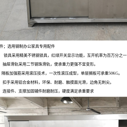
件；选用钢制办公家具专用配件
） 锁具采用精美不锈钢锁具，红绿开关显示功能，互开机率为百万分之
）抽屉滑轨采用二节钢珠滑轨，使承重力更强不宜变形。
）隔板加强筋采用滚压技术，一次性滚压成型，单层搁板可承重50KG。
）扣手采用铝合金材料，环保、耐磨、触摸面光滑，边角无刺尖。
）连接件、支撑加固辅件耐磨耐压，硬度满足承重要求