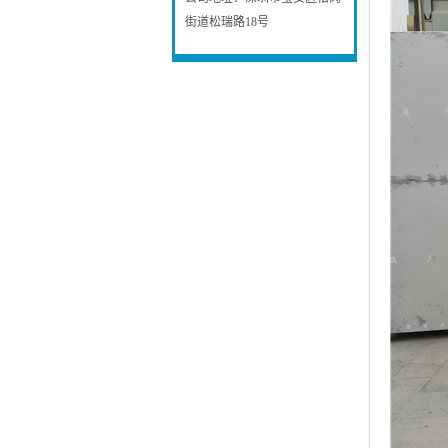
街道松瑞路18号