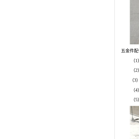
五金件配
（1
（2
（
3
（4
（5