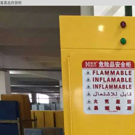
毒害品存放柜