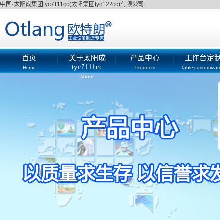
中国·太阳成集团tyc7111cc(太阳集团tyc122cc)有限公司
首页
关于太阳成
产品中心
工作台定
tyc7111cc
Home
Products
Table customizat
About