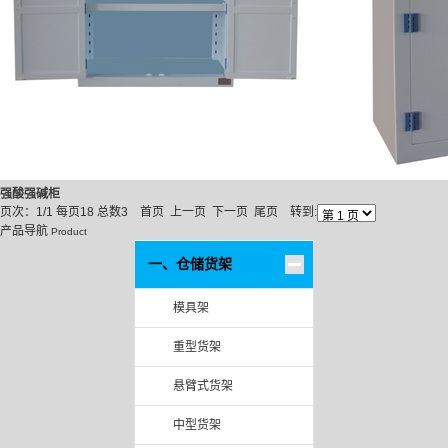
强酸强碱柜
页次：1/1 每页18 总数3 首页 上一页 下一页 尾页 转到:
产品导航
Product
一、仓储货架
模具架
重型货架
悬臂式货架
中型货架