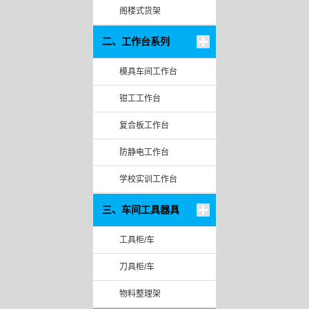
阁楼式货架
二、工作台系列
模具车间工作台
钳工工作台
复合板工作台
防静电工作台
学校实训工作台
三、车间工具器具
工具柜/车
刀具柜/车
物料整理架