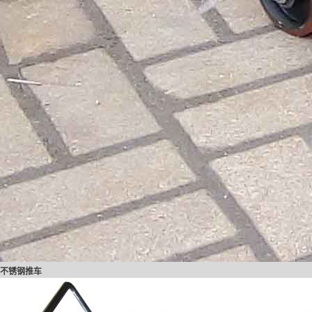
不锈钢推车