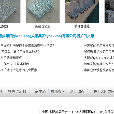
仓储笼
折叠仓储笼
移动仓储笼
成集团tyc7111cc(太阳集团tyc122cc)有限公司相关的文章
使用防爆柜？防爆柜主要用来放哪些化学品？
· 登高梯的使用方法及
C数控刀具车主要运用在什么地方？
· 如何选择学校专用毒
工作台的功能和特点
· 太阳成tyc7111c
角工作台-六工位实训台
· 如何选购钢板工作台
工具柜设计时应注意的几个因素
· 中国仓储设备发展的
制
模具架定制
产品中心
成功案例
新闻动态
关于太阳成tyc
中国·太阳成集团tyc7111cc(太阳集团tyc122cc)有限