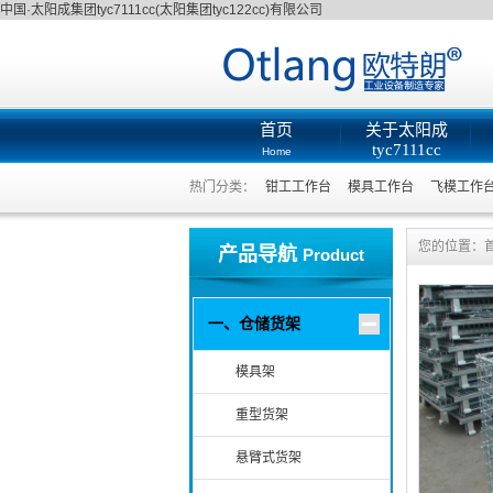
中国·太阳成集团tyc7111cc(太阳集团tyc122cc)有限公司
首页
关于太阳成
tyc7111cc
Home
About
热门分类：
钳工工作台
模具工作台
飞模工作
您的位置：
产品导航
Product
一、仓储货架
模具架
重型货架
悬臂式货架