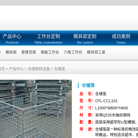
产品中心
工作台定制
模具架定制
成功案例
Products
Table customization
Die custom
Cases
台
模具架
悬臂货架
钢板工作台
六角工作台
模具钳工桌
首页
>
产品中心
>
仓储周转设备
>
仓储笼
仓储笼
品 名：
仓储笼
型 号：
OTL-CCL101
尺 寸：
L1000*W800*H840
材 质：
采用Q235水抽丝钢线
配 置：
底部采用超窄形U型槽钢
用 途：
仓储笼是一种标准的物流
转搬运，特别适合超市、