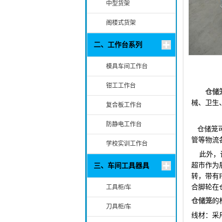
中型货架
阁楼式货架
二、工作台系列
模具车间工作台
钳工工作台
仓储
械、卫生
复合板工作台
防静电工作台
仓储笼
管等物流
学校实训工作台
此外，
超市作为
三、车间工具器具
转，带有
合脚轮在
工具柜/车
仓储笼
的
刀具柜/车
线材：采