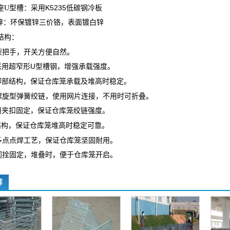
K5235
座
U
型槽：采用
低碳钢冷板
锌：环保镀锌三价铬，表面镀白锌
结构：
型把手，开关方便自然。
U
采用超窄形
型槽钢，增强承载强度。
脚部结构，保证仓库笼承载及堆高时稳定。
螺旋型弹簧绞链，使用网片连接，不用时可折叠。
用夹扣固定，保证仓库笼绞链强度。
结构，保证仓库笼堆高时稳定可靠。
多点点焊工艺，保证仓库笼坚固耐用。
门拴固定，堆叠时，便于仓库笼开启。
荐