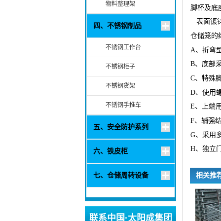
物料整理架
脚杯及底
表面镀
四、不锈钢制品
仓储笼的
不锈钢工作台
A
、折弯
B
、底部
不锈钢柜子
C
、特殊
不锈钢货架
D
、使用
不锈钢手推车
E
、上端
F
、辅强
五、安全防护系列
G
、采用
H
、独立
六、铁皮柜
相关推
七、仓储周转设备
联系中国·太阳成集团