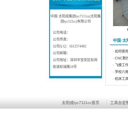
tyc7111cc(太阳集团
中国·太阳成集团tyc7111cc(太阳集
团tyc122cc)有限公司
tyc122cc)有限公司
公司电话：
Contact Us
公司传真：
中国·太阳
公司Q Q：1612574482
· 如何
公司邮箱：
· CN
公司地址：深圳市宝安区松岗
· 飞模
街道松瑞路18号
· 学校六
· 机床
太阳成tyc7111cc首页
工具台定