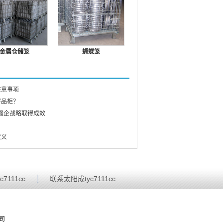
金属仓储笼
蝴蝶笼
注意事项
害品柜？
c人才强企战略取得成效
？
意义
7111cc
联系太阳成tyc7111cc
公司