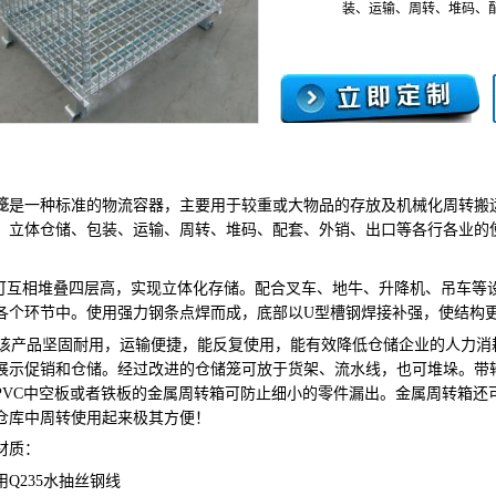
装、运输、周转、堆码、
笼
是一种标准的物流容器，主要用于较重或大物品的存放及机械化周转搬
、立体仓储、包装、运输、周转、堆码、配套、外销、出口等各行各业的
可互相堆叠四层高，实现立体化存储。配合叉车、地牛、升降机、吊车等
各个环节中。使用强力钢条点焊而成，底部以
U
型槽钢焊接补强，使结构
该产品坚固耐用，运输便捷，能反复使用，能有效降低仓储企业的人力消
展示促销和仓储。经过改进的仓储笼可放于货架、流水线，也可堆垛。带
PVC
中空板或者铁板的金属周转箱可防止细小的零件漏出。金属周转箱还
仓库中周转使用起来极其方便！
材质：
用
Q235
水抽丝钢线