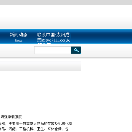
新闻动态
联系中国·太阳成
集团tyc7111cc(太
News
阳集团tyc122cc)
有限公司
Contact Us
，增强承载强度
容器，主要用于较重或大物品的存放及机械化周
食品、汽配、工程机械、卫生、立体仓储、包